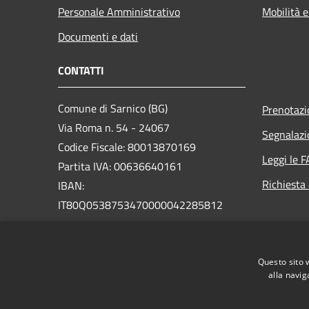
Personale Amministrativo
Mobilità e
Documenti e dati
CONTATTI
Comune di Sarnico (BG)
Prenotaz
Via Roma n. 54 - 24067
Segnalazi
Codice Fiscale: 80013870169
Leggi le 
Partita IVA: 00636640161
Richiesta
IBAN:
IT80Q0538753470000042285812
PEC:
protocollo@pec.comune.sarnico.bg.it
Questo sito 
Centralino Unico: +39 035 924111
alla navig