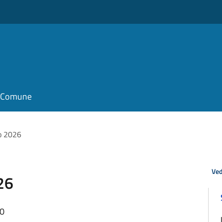
il Comune
o 2026
Ved
26
50