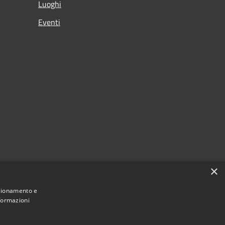
Luoghi
Eventi
×
nzionamento e
nformazioni