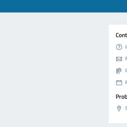
Cont
Prob