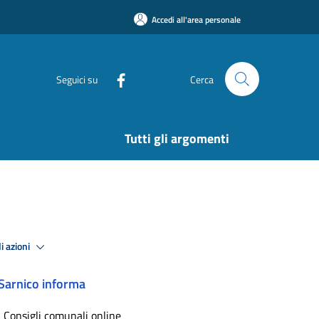
Accedi all'area personale
Seguici su
Cerca
Tutti gli argomenti
i azioni
Sarnico informa
I Consigli comunali online