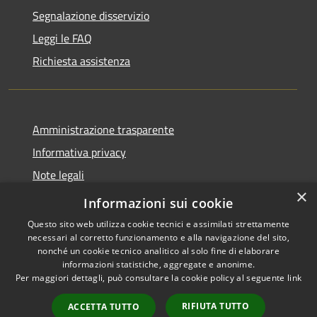
Segnalazione disservizio
Leggi le FAQ
Richiesta assistenza
Amministrazione trasparente
Informativa privacy
Note legali
×
Dichiarazione di accessibilità
Informazioni sui cookie
Questo sito web utilizza cookie tecnici e assimilati strettamente
necessari al corretto funzionamento e alla navigazione del sito,
nonché un cookie tecnico analitico al solo fine di elaborare
informazioni statistiche, aggregate e anonime.
RSS
Copyright © 2026 • Comune di
Per maggiori dettagli, può consultare la cookie policy al seguente
link
Accessibilità
Sarnico • Powered by
Privacy
Municipium
Accesso
•
RIFIUTA TUTTO
ACCETTA TUTTO