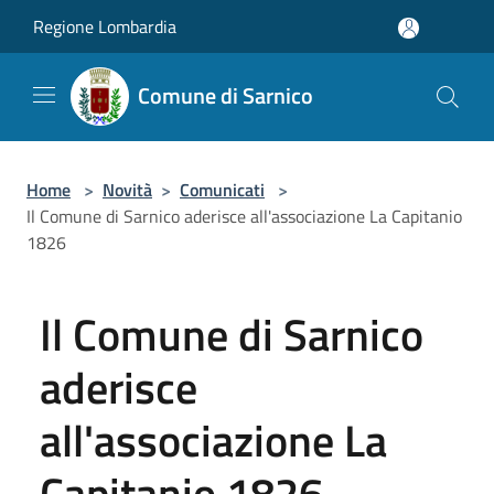
Salta al contenuto principale
Regione Lombardia
Comune di Sarnico
Home
>
Novità
>
Comunicati
>
Il Comune di Sarnico aderisce all'associazione La Capitanio
1826
Il Comune di Sarnico
aderisce
all'associazione La
Capitanio 1826