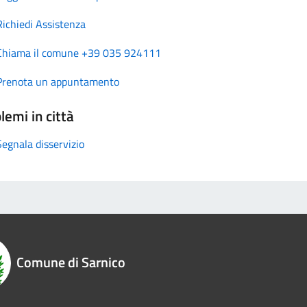
Richiedi Assistenza
Chiama il comune +39 035 924111
Prenota un appuntamento
lemi in città
Segnala disservizio
Comune di Sarnico