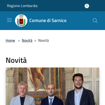
Salta al contenuto principale
Regione Lombardia
Comune di Sarnico
Home
>
Novità
>
Novità
Novità