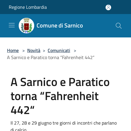
Salta al contenuto principale
Regione Lombardia
Comune di Sarnico
Home
>
Novità
>
Comunicati
>
A Sarnico e Paratico torna “Fahrenheit 442“
A Sarnico e Paratico
torna “Fahrenheit
442“
Il 27, 28 e 29 giugno tre giorni di incontri che parlano
di calcio