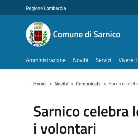
Salta al contenuto principale
Regione Lombardia
Comune di Sarnico
Amministrazione
Novità
Servizi
Vivere 
Home
>
Novità
>
Comunicati
>
Sarnico celebr
Sarnico celebra l
i volontari