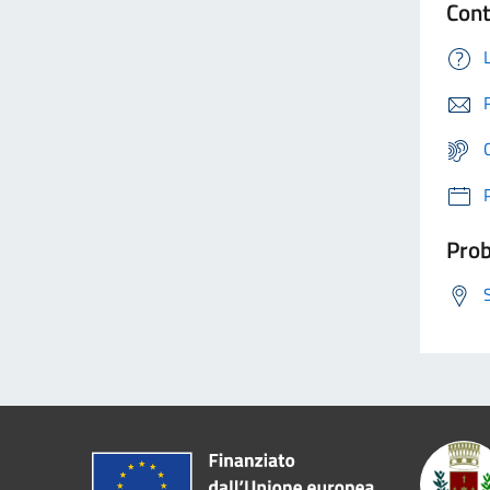
Cont
Prob