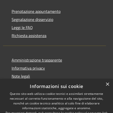
Prenotazione appuntamento
Segnalazione disservizio
Leggi le FAQ
Richiesta assistenza
Amministrazione trasparente
Informativa privacy
Note legali
×
Dichiarazione di accessibilità
Informazioni sui cookie
Questo sito web utilizza cookie tecnici e assimilati strettamente
necessari al corretto funzionamento e alla navigazione del sito,
nonché un cookie tecnico analitico al solo fine di elaborare
informazioni statistiche, aggregate e anonime.
RSS
Copyright © 2026 • Comune di
Per maggiori dettagli, può consultare la cookie policy al seguente
link