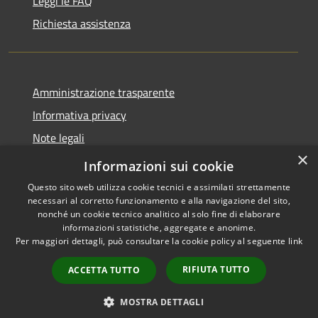
Leggi le FAQ
Richiesta assistenza
Amministrazione trasparente
Informativa privacy
Note legali
×
Dichiarazione di accessibilità
Informazioni sui cookie
Questo sito web utilizza cookie tecnici e assimilati strettamente
necessari al corretto funzionamento e alla navigazione del sito,
nonché un cookie tecnico analitico al solo fine di elaborare
informazioni statistiche, aggregate e anonime.
RSS
Copyright © 2026 • Comune di
Per maggiori dettagli, può consultare la cookie policy al seguente
link
Accessibilità
Sarnico • Powered by
Privacy
Municipium
Accesso
•
RIFIUTA TUTTO
ACCETTA TUTTO
Cookie
redazione
Mappa del sito
MOSTRA DETTAGLI