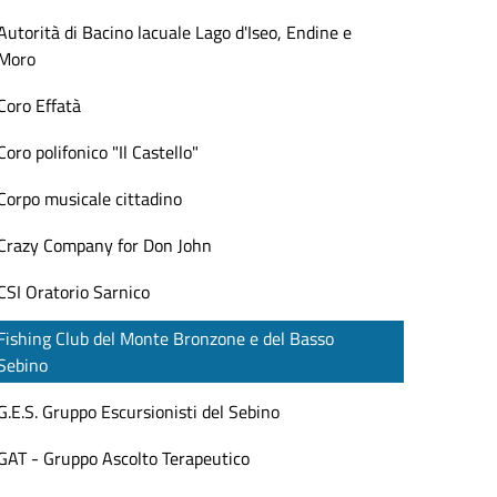
Autorità di Bacino lacuale Lago d'Iseo, Endine e
Moro
Coro Effatà
Coro polifonico "Il Castello"
Corpo musicale cittadino
Crazy Company for Don John
CSI Oratorio Sarnico
Fishing Club del Monte Bronzone e del Basso
Sebino
G.E.S. Gruppo Escursionisti del Sebino
GAT - Gruppo Ascolto Terapeutico