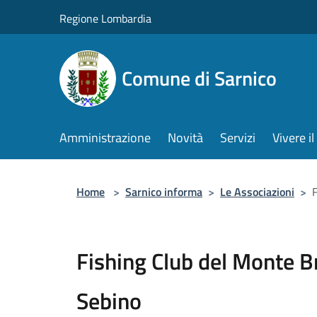
Salta al contenuto principale
Regione Lombardia
Comune di Sarnico
Amministrazione
Novità
Servizi
Vivere 
Home
>
Sarnico informa
>
Le Associazioni
>
Fishing Club del Monte B
Sebino