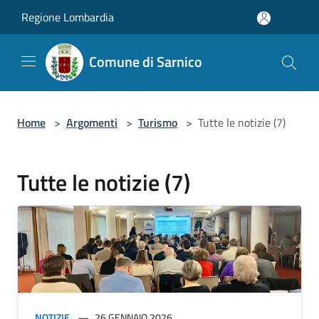
Salta al contenuto principale
Regione Lombardia
Comune di Sarnico
Home
>
Argomenti
>
Turismo
>
Tutte le notizie (7)
Tutte le notizie (7)
NOTIZIE
26 GENNAIO 2026