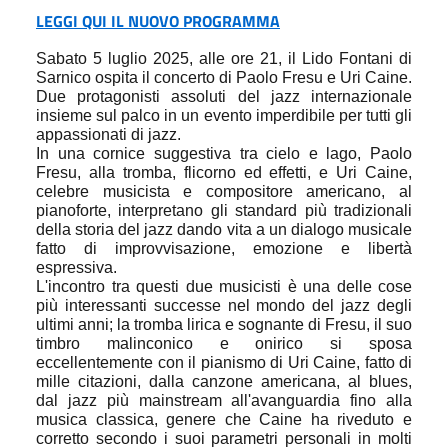
LEGGI QUI IL NUOVO PROGRAMMA
Sabato 5 luglio 2025, alle ore 21, il Lido Fontani di
Sarnico ospita il concerto di Paolo Fresu e Uri Caine.
Due protagonisti assoluti del jazz internazionale
insieme sul palco in un evento imperdibile per tutti gli
appassionati di jazz.
In una cornice suggestiva tra cielo e lago, Paolo
Fresu, alla tromba, flicorno ed effetti, e Uri Caine,
celebre musicista e compositore americano, al
pianoforte, interpretano gli standard più tradizionali
della storia del jazz dando vita a un dialogo musicale
fatto di improvvisazione, emozione e libertà
espressiva.
L'incontro tra questi due musicisti è una delle cose
più interessanti successe nel mondo del jazz degli
ultimi anni; la tromba lirica e sognante di Fresu, il suo
timbro malinconico e onirico si sposa
eccellentemente con il pianismo di Uri Caine, fatto di
mille citazioni, dalla canzone americana, al blues,
dal jazz più mainstream all'avanguardia fino alla
musica classica, genere che Caine ha riveduto e
corretto secondo i suoi parametri personali in molti