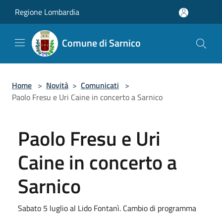
Salta al contenuto principale
Regione Lombardia
Comune di Sarnico
Home
>
Novità
>
Comunicati
>
Paolo Fresu e Uri Caine in concerto a Sarnico
Paolo Fresu e Uri
Caine in concerto a
Sarnico
Sabato 5 luglio al Lido Fontanì. Cambio di programma