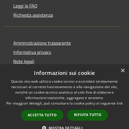
Leggi le FAQ
Richiesta assistenza
Amministrazione trasparente
Informativa privacy
Note legali
×
Dichiarazione di accessibilità
Informazioni sui cookie
Questo sito web utilizza cookie tecnici e assimilati strettamente
necessari al corretto funzionamento e alla navigazione del sito,
nonché un cookie tecnico analitico al solo fine di elaborare
informazioni statistiche, aggregate e anonime.
RSS
Copyright © 2026 • Comune di
Per maggiori dettagli, può consultare la cookie policy al seguente
link
Accessibilità
Sarnico • Powered by
Privacy
Municipium
Accesso
•
RIFIUTA TUTTO
ACCETTA TUTTO
Cookie
redazione
Mappa del sito
MOSTRA DETTAGLI