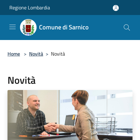
Salta al contenuto principale
Regione Lombardia
Comune di Sarnico
Home
>
Novità
>
Novità
Novità